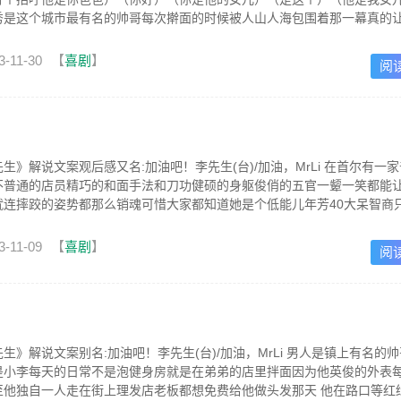
是这个城市最有名的帅哥每次擀面的时候被人山人海包围着那一幕真的让一
3-11-30
【
喜剧
】
阅
生》解说文案观后感又名:加油吧！李先生(台)/加油，MrLi 在首尔有一
不普通的店员精巧的和面手法和刀功健硕的身躯俊俏的五官一颦一笑都能
就连摔跤的姿势都那么销魂可惜大家都知道她是个低能儿年芳40大呆智商
3-11-09
【
喜剧
】
阅
生》解说文案别名:加油吧！李先生(台)/加油，MrLi 男人是镇上有名的
是小李每天的日常不是泡健身房就是在弟弟的店里拌面因为他英俊的外表
至他独自一人走在街上理发店老板都想免费给他做头发那天 他在路口等红