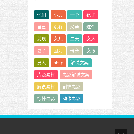
他们
小美
一个
孩子
自己
没有
父亲
这个
发现
女儿
二天
女人
妻子
因为
母亲
女孩
男人
nbsp
解说文案
片源素材
电影解说文案
解说素材
剧情电影
惊悚电影
动作电影