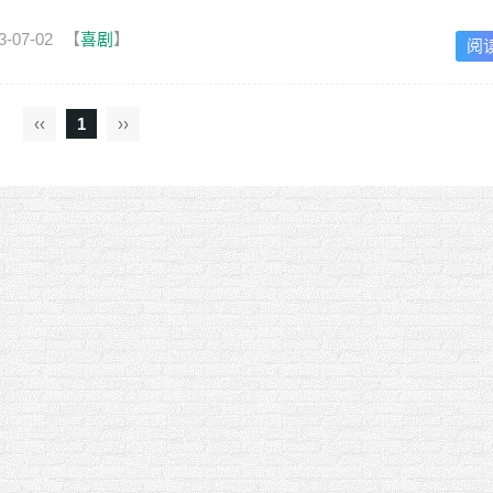
3-07-02
【
喜剧
】
阅
‹‹
1
››