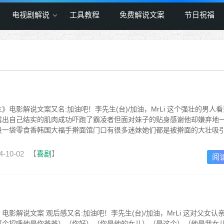
电视剧解说
工具教程
免费解说文案
节日祝福
》电影解说文案又名:加油吧！李先生(台)/加油，MrLi 这个强壮的男人
露出自己结实的肌肉成功吓跑了霸凌者但面对妹子的贴身感谢他却嫌弃地
没一袋零食香韩国大福手擀面馆门口有很多迷妹她们都是被擀面的大壮吸
4-10-02
【
喜剧
】
阅
影解说文案 观后感又名:加油吧！李先生(台)/加油，MrLi 这对父女认
打个招呼他是你爸爸）（你好）（你是他的女儿）（是这个）（他是我女