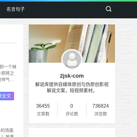
名言句子
看到一个妹
一把将之
2jsk-com
引帅气
解说库提供自媒体原创与伪原创影视
解说文案，短视频素材。
读全文
36455
0
736824
文章数
评论数
浏览数
亲的场面
儿）故事