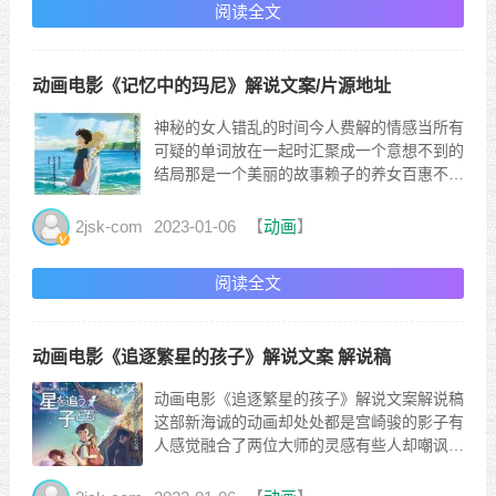
阅读全文
什么一直没有接听当妻...
动画电影《记忆中的玛尼》解说文案/片源地址
神秘的女人错乱的时间今人费解的情感当所有
可疑的单词放在一起时汇聚成一个意想不到的
结局那是一个美丽的故事赖子的养女百惠不知
道什么时候变得不愿意表达自己的想法整个人
开始变得内向加上哮喘病她的医生告诉赖子让
2jsk-com
2023-01-06
【
动画
】
百惠去乡下放松一段时间于是百惠被送到了乡
下大谷叔叔阿姨家这里的风景很美大谷夫妇也
阅读全文
很随和友好在回家的车...
动画电影《追逐繁星的孩子》解说文案 解说稿
动画电影《追逐繁星的孩子》解说文案解说稿
这部新海诚的动画却处处都是宫崎骏的影子有
人感觉融合了两位大师的灵感有些人却嘲讽这
是【追逐宫崎骏的新海诚】今天带来《追逐繁
星的孩子》明目菜是一名学生她每天最喜欢的