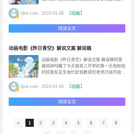
东京普通高中生坚书直实被一只奇特乌鸦引到
神社一阵光芒过后一个神秘人从天而降神秘人
2jsk-com
2023-01-06
【
动画
】
直接叫出了坚书的名字坚书吓得掉头就跑路上
的行人都对神秘人视而不见只有他才能看到这
阅读全文
个神秘人这使他更难...
动画电影《昨日青空》解说文案 解说稿
动画电影《昨日青空》解说文案 解说稿阿意
被闹钟叫醒了今天是高三开学的第一天他和他
的好朋友花生匆忙赶到教室时老师已经开始在
训话了他们蹑手蹑脚地往教室走去却被老师发
现了老师夸张地一顿大骂惩罚他们站在了讲台
2jsk-com
2023-01-06
【
动画
】
前这个时候，一个男生不紧不慢的走进教室向
自己的座位走去老师破口大骂男生突然转过身
阅读全文
来老师被吓了一跳老师...
‹‹
1
2
3
4
5
6
7
8