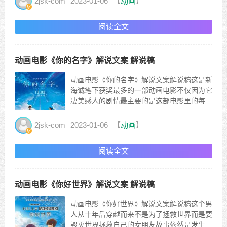
2jsk-com
2023-01-06
【
动画
】
事就是去山上的秘密基地推开木板里面就像一
间办公室她从书架上拿出一个盒子气喘吁吁的
阅读全文
爬到更高处打开铁盒...
动画电影《你的名字》解说文案 解说稿
动画电影《你的名字》解说文案解说稿这是新
海诚笔下获奖最多的一部动画电影不仅因为它
凄美感人的剧情最主要的是这部电影里的每一
张图片都可以当做壁纸来使用唯美的剧情加上
极致的画面它就是你的名字男主泷做了一个奇
2jsk-com
2023-01-06
【
动画
】
怪的梦在地铁上一个女孩解开自己的头绳递给
他并告诉他自己的名字叫三叶当他醒来后男主
阅读全文
就变成了女主没错他...
动画电影《你好世界》解说文案 解说稿
动画电影《你好世界》解说文案解说稿这个男
人从十年后穿越而来不是为了拯救世界而是要
毁灭世界拯救自己的女朋友故事依然是发生在