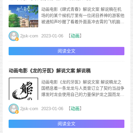
动画电影《肆式青春》解说文案 解说稿在机
场的的某个候机厅里有一位闭目养神的游客他
被通知声吵醒了看着外面直冲去霄的飞机脑海
里想起了小时候的日子那时候，他喜欢和小伙
伴一起玩弹珠一玩就是一天他的奶奶会给他买
2jsk-com
2023-01-06
【
动画
】
他最爱吃的三鲜米粉当时的汤底里没有味精米
粉还是很好吃时光流逝他长大成了一名高中生
阅读全文
每天早上，他都会去...
动画电影《龙的牙医》解说文案 解说稿
动画电影《龙的牙医》解说文案 解说稿龙之
国栖息着一条龙龙与人类曾订立了契约当战争
爆发时龙会使用自己的力量保护龙之国而龙的
力量来源于牙齿但是它的弱点也是牙齿所以龙
最需要的就是“龙的牙医”女主仁美子就是一位
2jsk-com
2023-01-06
【
动画
】
龙的牙医她的日常工作就是清理龙牙上的蛀牙
菌这一天仁美子发现龙牙上有许多的光虫仁美
阅读全文
子马上开始了牙齿跑...