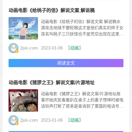
动画电影《给桃子的信》解说文案 解说稿
动画电影《给桃子的信》解说文案 解说稿水
滴攻击地球不要眨眼这才是他们真实的样子女
孩名叫桃子三只妖怪也不是凭空出现在这里自
从桃子的父亲去世后母亲就带着桃子搬到了乡
下的老家陌生的环境加上陌生的人桃子一开始
2jsk-com
2023-01-06
【
动画
】
并不喜欢这里有人打招呼她也不敢回应在上楼
搬行李时桃子被一个包装精美的盒子吸引了打
阅读全文
开是一本泛黄的《妖怪...
动画电影《猪猡之王》解说文案/片源地址
动画电影《猪猡之王》解说文案/片源地址故
事开始庆民看着趴在桌子上的妻子愣神时被电
话铃声打断了原来是查询到了栗国的电话号码
随后记了下来栗国是三流作家生活似乎很糟糕
不足以形容他此刻也正在被自己的老板训斥辱
2jsk-com
2023-01-06
【
动画
】
骂回到家中在一次次拨通妻子的电话后都得到
相同的忙音提示当妻子回家时一开始质问你为