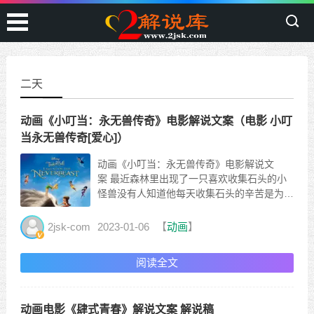
二天
动画《小叮当：永无兽传奇》电影解说文案（电影 小叮
当永无兽传奇[爱心]）
动画《小叮当：永无兽传奇》电影解说文
案 最近森林里出现了一只喜欢收集石头的小
怪兽没有人知道他每天收集石头的辛苦是为了
什么芳雯躲在旁边并试图研究下这家伙有一双
绿色的大眼睛有一条长长的有鳞的尾巴小家伙
2jsk-com
2023-01-06
【
动画
】
听到什么声音时相当警觉芳雯躲在树枝后面静
静观察只看到这个小家伙拔开碎石捡起黄色的
阅读全文
石头用鼻子闻下白色不...
动画电影《肆式青春》解说文案 解说稿