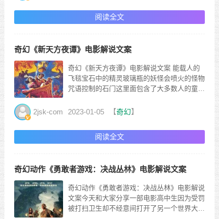
扇小门她爬了进去居然在里面发现了一颗闪着
阅读全文
绿光的宝石她拿走了...
奇幻《新天方夜谭》电影解说文案
奇幻《新天方夜谭》电影解说文案 能载人的
飞毯宝石中的精灵玻璃瓶的妖怪会喷火的怪物
咒语控制的石门这里面包含了大多数人的童年
记忆今天我们来看一部1979年的英国电影
《新天方夜谭》这个小男孩带着一只小猴子来
2jsk-com
2023-01-05
【
奇幻
】
到了贾杜尔城他很渴想喝点水那知对方的水是
卖的一点不免费这个小男孩身上没有钱然后一
阅读全文
个戴紫色帽子的男...
奇幻动作《勇敢者游戏：决战丛林》电影解说文案
奇幻动作《勇敢者游戏：决战丛林》电影解说
文案今天和大家分享一部电影高中生因为受罚
被打扫卫生却不经意间打开了另一个世界大门
的奇幻动作电影《勇敢者游戏之决战丛林》大