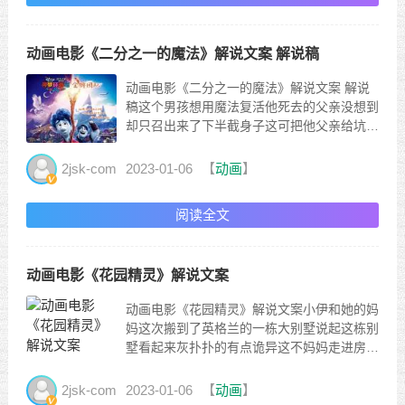
动画电影《二分之一的魔法》解说文案 解说稿
动画电影《二分之一的魔法》解说文案 解说
稿这个男孩想用魔法复活他死去的父亲没想到
却只召出来了下半截身子这可把他父亲给坑惨
了今天给大家带来的是皮克斯的奇幻动画《二
分之一的魔法》这个故事发生在一个魔法世界
2jsk-com
2023-01-06
【
动画
】
在那里的巫师们掌控着强大的魔法但是随着社
会的发展那里的人类逐渐用科技取代了魔法到
阅读全文
最后，古老的魔法已经...
动画电影《花园精灵》解说文案
动画电影《花园精灵》解说文案小伊和她的妈
妈这次搬到了英格兰的一栋大别墅说起这栋别
墅看起来灰扑扑的有点诡异这不妈妈走进房
间，拉开窗帘家里出现了三个小矮人但是小伊
一门心思在找邻居的wifi一直找到了顶楼也没
2jsk-com
2023-01-06
【
动画
】
有信号她生气的朝墙上踹了一脚结果踹出了一