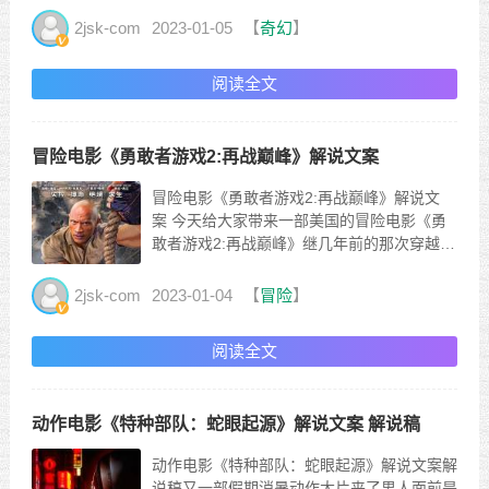
家好，这是XXX讲电影电影开始了穿红衣服的
2jsk-com
2023-01-05
【
奇幻
】
叔叔在路边捡到一台游戏机毫不犹豫地把它带
回家恰好家里的儿子非常沉迷于玩游戏只为自
阅读全文
己的儿子玩这家伙不...
冒险电影《勇敢者游戏2:再战巅峰》解说文案
冒险电影《勇敢者游戏2:再战巅峰》解说文
案 今天给大家带来一部美国的冒险电影《勇
敢者游戏2:再战巅峰》继几年前的那次穿越冒
险后故事中的主角小卷毛等人都已步入大学几
人也依旧保持着那份友情随着暑假的到来几位
2jsk-com
2023-01-04
【
冒险
】
好友决定挑个时间聚一聚可就在聚餐的前一晚
小卷毛做出了一个惊人的决定他从地下室中
阅读全文
再...
动作电影《特种部队：蛇眼起源》解说文案 解说稿
动作电影《特种部队：蛇眼起源》解说文案解
说稿又一部假期消暑动作大片来了男人面前是