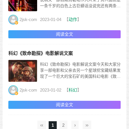
一条千岁的白色上古巨蟒话没说完还有两条黑
色同款出现男人要在这里完成终极试炼2021
最新科幻动作大片拥有超自然力量的宝石日本
2jsk-com
2023-01-04
【
动作
】
最神秘的岚影忍者白幽灵、蛇眼的终极对决特
种部队重启作品蛇眼起源20年前父亲带着儿
阅读全文
子来到郊外小屋准...
科幻《致命勘探》电影解说文案
科幻《致命勘探》电影解说文案今天和大家分
享一部电影和父亲去另一个星球挖宝藏结果发
现了一个巨大的宝石矿的美国科幻电影《致命
探索》大家好，这是XXX讲电影这个故事发生
在21世纪末人类科技已经非常发达了可以依
2jsk-com
2023-01-02
【
科幻
】
靠空间站往返于其他星球以及在行星上旅行的
人多半是为了挖宝石赚钱美美和爸爸是从事这
阅读全文
份工作的人但是因为...
‹‹
1
2
›
››