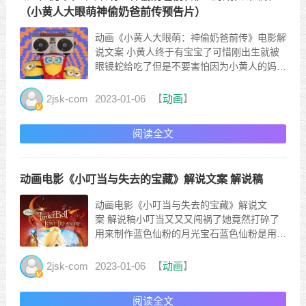
（小黄人大眼萌神偷奶爸前传预告片）
动画《小黄人大眼萌：神偷奶爸前传》电影解
说文案 小黄人终于有宝宝了可惜刚出生就被
眼镜蛇给吃了但是不要害怕因为小黄人的妈妈
已经有开挂的能力了那他们的超能力是怎么来
的呢让我们从头开始那时候城市还没有贱贱的
2jsk-com
2023-01-06
【
动画
】
小黄人恶作剧六个恶棍称霸城市最近他们准备
去偷生肖宝石这画风一看就是桂林魔王轻松便
阅读全文
找到了宝石但是这里...
动画电影《小叮当与失去的宝藏》解说文案 解说稿
动画电影《小叮当与失去的宝藏》解说文
案 解说稿小叮当又又又闯祸了她竟然打碎了
用来制作蓝色仙粉的月光宝石蓝色仙粉是用于
修复仙树的如果没有了月光宝石就不会有蓝色
仙粉没有了蓝色仙粉仙树就得不到修复和滋养
2jsk-com
2023-01-06
【
动画
】
如果仙树出现了不可逆的问题那对精灵谷来说
绝对是一件可怕的事情那将意味着凋零与毁灭
阅读全文
人间也许就不会再有四...