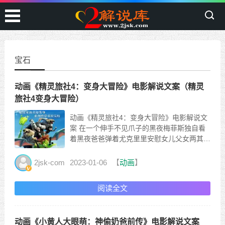
宝石
动画《精灵旅社4：变身大冒险》电影解说文案（精灵
旅社4变身大冒险）
动画《精灵旅社4：变身大冒险》电影解说文
案 在一个伸手不见爪子的黑夜梅菲斯独自看
着黑夜爸爸弹着尤克里里安慰女儿父女两其实
是一对吸血鬼夜晚才是他们的主场这些年来德
古拉又是当爹又是当妈为了让梅菲斯不再孤独
2jsk-com
2023-01-06
【
动画
】
德古拉创办了精灵旅社从那以后附近所有的怪
物都住在这里成为梅菲斯的三大姑六大姨服务
阅读全文
员都是悲剧的丧尸不...
动画《小黄人大眼萌：神偷奶爸前传》电影解说文案