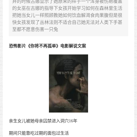
弃的时候古娜显示了她原来的样子一个浑身被伤疤覆盖
的女巫在古娜的指导下女孩开始学习如何在森林里生活
把她当女儿一样照顾教她如何饮血解渴食肉果腹但是很
快女孩发现了丛林法则不适合自己她无法对人类下手甚
至都不愿意伤害一只兔
恐怖影片《你将不再孤单》电影解说文案
亲生女儿被她母亲囚禁进入洞穴
16年
期间只能靠吃过期的面包过生活