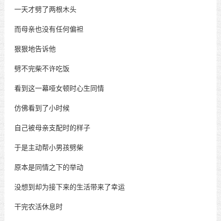
一天才劈了两根木头
而母亲也没有任何偏袒
狠狠地告诉他
劈不完柴不许吃饭
看到这一幕哑女顿时心生同情
仿佛看到了小时候
自己被母亲支配时的样子
于是主动帮小男孩劈柴
原本是同情之下的举动
没想到却为接下来的生活带来了幸运
干完农活休息时