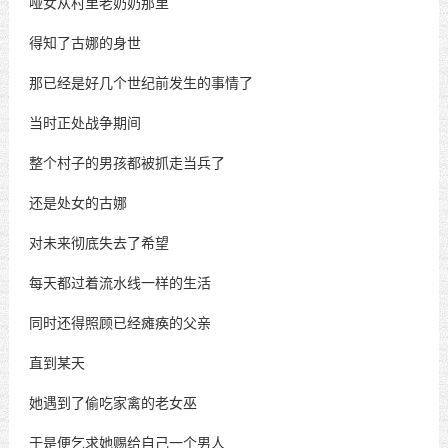
哑女从村里老奶奶那里
得知了古娜的身世
那已经是好几个世纪前发生的事情了
当时正处战争期间
整个村子的男孩都被抓走当兵了
还是处女的古娜
对未来彻底失去了希望
每天都过着流水线一样的生活
同时还得照顾已经瘫痪的父亲
直到某天
她遇到了偷吃家禽的老女巫
于是便乞求她赐给自己一个男人