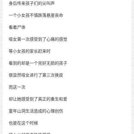
身后传来孩子们的尖叫声
一个小女孩不慎跌落悬崖丧命
看着尸体
哑女第一次感受到了心痛的感觉
等小女孩的家长赶来时
看到的却是一个完好无损的孩子
很显然哑女进行了第三次换皮
而这一次
却让她感受到了真正的重生和爱
童年山洞生活造成的心理创伤
也是在这个时候