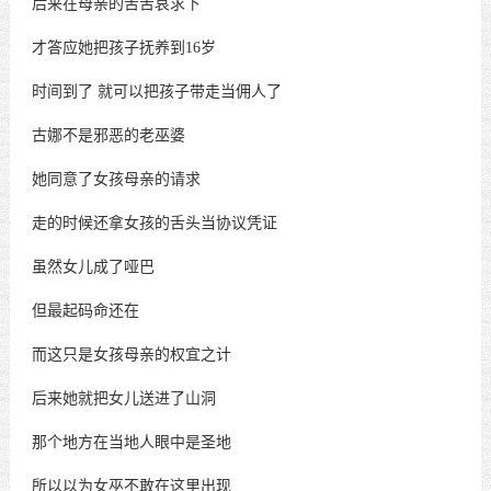
后来在母亲的苦苦哀求下
才答应她把孩子抚养到
16岁
时间到了
就可以把孩子带走当佣人了
古娜不是邪恶的老巫婆
她同意了女孩母亲的请求
走的时候还拿女孩的舌头当协议凭证
虽然女儿成了哑巴
但最起码命还在
而这只是女孩母亲的权宜之计
后来她就把女儿送进了山洞
那个地方在当地人眼中是圣地
所以以为女巫不敢在这里出现