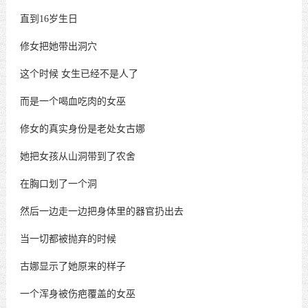
直到
16岁生日
修女把她带出洞穴
这个时候
女生已经不是人了
而是一个喝血吃肉的女巫
修女的真实身份是老处女古娜
她把女孩从山洞带到了农舍
在胸口划了一个洞
然后一边走一边把身体里的器官扔出去
当一切都被抛弃的时候
古娜显示了她原来的样子
一个浑身被伤疤覆盖的女巫