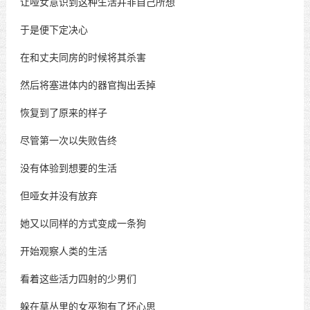
让哑女意识到这种生活并非自己所想
于是便下定决心
在和丈夫同房的时候将其杀害
然后将塞进体内的器官掏出丢掉
恢复到了原来的样子
尽管第一次以失败告终
没有体验到想要的生活
但哑女并没有放弃
她又以同样的方式变成一条狗
开始观察人类的生活
看着这些活力四射的少男们
躲在草丛里的女巫狗有了坏心思