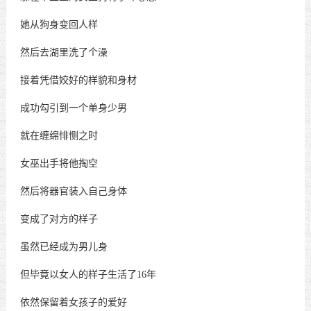
她从狗身变回人样
然后去湖里洗了个澡
接着凭借姣好的样貌和身材
成功勾引到一个单身少男
就在缠绵悱恻之时
女巫出手将他掏空
然后将器官装入自己身体
变成了对方的样子
虽然已经成为男儿身
但毕竟以女人的样子生活了
16年
依然保留着女孩子的爱好