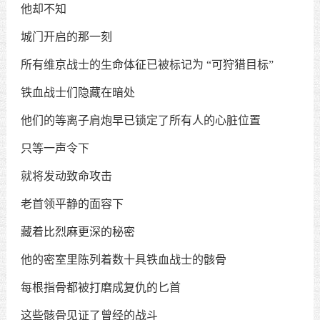
他却不知
城门开启的那一刻
所有维京战士的生命体征已被标记为
“
可狩猎目标
”
铁血战士们隐藏在暗处
他们的等离子肩炮早已锁定了所有人的心脏位置
只等一声令下
就将发动致命攻击
老首领平静的面容下
藏着比烈麻更深的秘密
他的密室里陈列着数十具铁血战士的骸骨
每根指骨都被打磨成复仇的匕首
这些骸骨见证了曾经的战斗