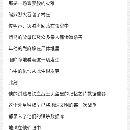
那是一场噩梦般的灾难
熊熊烈火吞噬了村庄
惨叫声、哭喊声回荡在夜空中
烈马的父母以及众多亲人都惨遭杀害
年幼的烈麻躲在尸体堆里
眼睁睁地看着这一切发生
心中的仇恨从此生根发芽
此刻
他的讲述与铁血战士头盔里的记忆芯片数据重叠
这个外星种族早已将地球文明的每一次战争
都录入了他们的猎杀数据库
地球在他们眼中