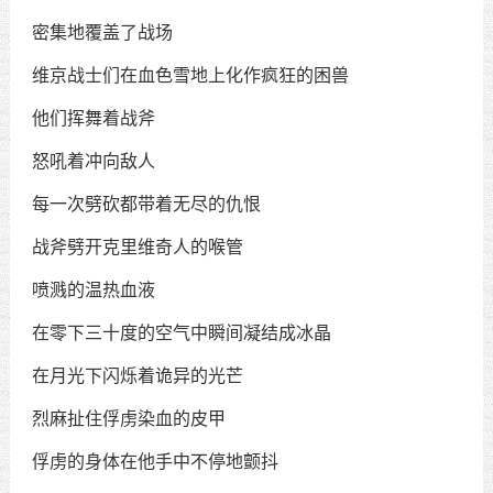
密集地覆盖了战场
维京战士们在血色雪地上化作疯狂的困兽
他们挥舞着战斧
怒吼着冲向敌人
每一次劈砍都带着无尽的仇恨
战斧劈开克里维奇人的喉管
喷溅的温热血液
在零下三十度的空气中瞬间凝结成冰晶
在月光下闪烁着诡异的光芒
烈麻扯住俘虏染血的皮甲
俘虏的身体在他手中不停地颤抖