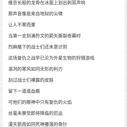
维京长船的龙骨在冰面上划出刺耳声响
那声音像是来自地狱的尖啸
让人不寒而栗
当第一支刻满符文的箭矢撕裂夜幕时
烈麻麾下的战士们还未意识到
这场复仇之战早已沦为外星生物的狩猎游戏
凛冽的寒风如同无形的利刃
刮过战士们裸露的皮肤
留下一道道血痕
可他们的眼神中只有复仇的火焰
丝毫未察觉即将降临的厄运
漫天箭雨如同死神撒落的骨针