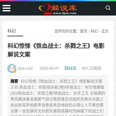
科幻
您所在的位置：
首页
-
科幻
- 正文
科幻惊悚《铁血战士：杀戮之王》电影
解说文案
2jsk-com
2025-06-07
【科幻】
49
人已围观
摘要
科幻惊悚《铁血战士：杀戮之王》电影解说文案
又名:铁血战士：终极猎杀者(港)/终极战士：时空猎袭者
(台)/铁血战士：杀戮之巅/铁血战士：杀手之王 北极圈的
寒风裹挟着金属腥气掠过雪原维京长船的龙骨在冰面上
划出刺耳声响那声音像是来自地狱的尖啸让人不寒而栗
当第一支刻满符文的箭矢撕裂夜幕时烈麻麾下的战士们