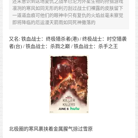
还未意识到这场复仇之战早已沦为外星生物的狩猎游戏
凛冽的寒风如同无形的利刃刮过战士们裸露的皮肤留下
一道道血痕可他们的眼神中只有复仇的火焰丝毫未察觉
即将降临的厄运漫天箭雨如同死神撒落的
又名
:
铁血战士：终极猎杀者
(
港
) /
终极战士：时空猎袭
者
(
台
) /
铁血战士：杀戮之巅
/
铁血战士：杀手之王
北极圈的寒风裹挟着金属腥气掠过雪原