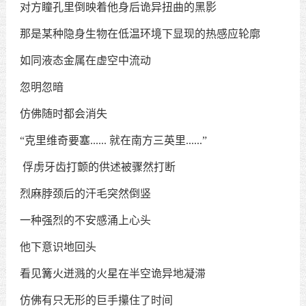
对方瞳孔里倒映着他身后诡异扭曲的黑影
那是某种隐身生物在低温环境下显现的热感应轮廓
如同液态金属在虚空中流动
忽明忽暗
仿佛随时都会消失
“
克里维奇要塞
......
就在南方三英里
......”
俘虏牙齿打颤的供述被骤然打断
烈麻脖颈后的汗毛突然倒竖
一种强烈的不安感涌上心头
他下意识地回头
看见篝火迸溅的火星在半空诡异地凝滞
仿佛有只无形的巨手攥住了时间