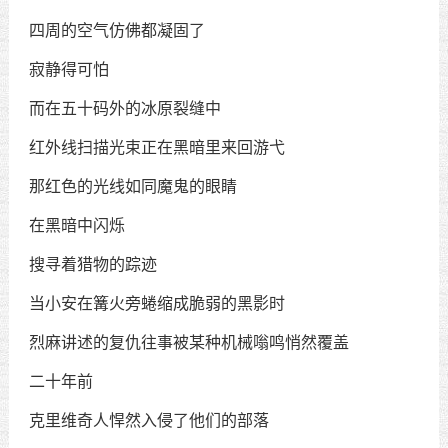
四周的空气仿佛都凝固了
寂静得可怕
而在五十码外的冰原裂缝中
红外线扫描光束正在黑暗里来回游弋
那红色的光线如同魔鬼的眼睛
在黑暗中闪烁
搜寻着猎物的踪迹
当小安在篝火旁蜷缩成脆弱的黑影时
烈麻讲述的复仇往事被某种机械嗡鸣悄然覆盖
二十年前
克里维奇人悍然入侵了他们的部落