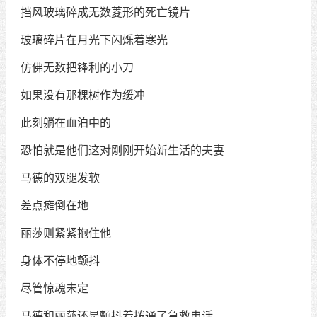
挡风玻璃碎成无数菱形的死亡镜片
玻璃碎片在月光下闪烁着寒光
仿佛无数把锋利的小刀
如果没有那棵树作为缓冲
此刻躺在血泊中的
恐怕就是他们这对刚刚开始新生活的夫妻
马德的双腿发软
差点瘫倒在地
丽莎则紧紧抱住他
身体不停地颤抖
尽管惊魂未定
马德和丽莎还是颤抖着拨通了急救电话