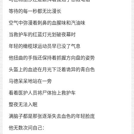
等待的每一秒都无比漫长
空气中弥漫着刺鼻的血腥味和汽油味
当救护车的红蓝灯光划破夜幕时
年轻的橄榄球运动员早已没了气息
他扭曲的手指还保持着抓握方向盘的姿势
头盔上的血迹在月光下泛着诡异的青白色
马德呆呆地站在一旁
看着医护人员将尸体抬上救护车
整夜无法入眠
满脑子都是那张逐渐失去血色的年轻脸庞
他无数次问自己：