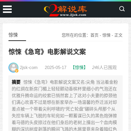
惊悚
您所在的位置：
首页
-
惊悚
- 正文
惊悚《急弯》电影解说文案
2jsk-com
2025-05-17
【惊悚】
246
人已围观
摘要
惊悚《急弯》电影解说文案又名:尖角 当沾着金粉
的红绸在新房门楣上轻轻颤动香槟杯里细小的气泡还在
优雅升腾命运的绞索已悄然套上了这对小夫妻的脖颈他
们满心欢喜不过是想在新家举办一场温馨的乔迁派对却
差点被一个带着尖利呼啸的“死亡轮盘”碾碎头颅那个从
失控车辆上飞脱的车轮宛如一颗蓄谋已久的黑色炮弹擦
着马德的头皮掠过在他们身后的老树上撞出一个血肉模
糊的深坑树皮剥落的瞬间飞溅的木屑里竟夹杂着暗红色