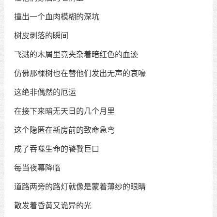
撞出一个血肉模糊的深坑
树皮剥落的瞬间
飞溅的木屑里竟夹杂着暗红色的血迹
仿佛那棵树也在替他们发出无声的哀嚎
这绝非偶然的厄运
在接下来暗无天日的几个月里
这个隐匿在新房前的致命急弯
成了吞噬生命的饕餮巨口
每当夜幕降临
道路两旁的路灯就像是蒙着薄纱的眼睛
散发着昏黄又诡异的光