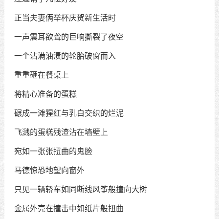
正当夫妻俩举杯庆贺新生活时
一声震耳欲聋的巨响撕裂了夜空
一个沾满油渍的轮胎破窗而入
重重砸在餐桌上
将精心准备的蛋糕
碾成一滩猩红与乳白交织的烂泥
飞溅的蛋糕残渣沾在墙壁上
宛如一张张扭曲的鬼脸
马德惊恐地望向窗外
只见一辆轿车如同断线风筝般撞向大树
金属外壳在撞击中如纸片般扭曲