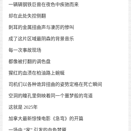
一辆辆钢铁巨兽在夜色中疾驰而来
却在此处失控侧翻
刺耳的金属扭曲声与凄厉的惨叫
成了这片区域最阴森的背景音乐
每一次事故现场
都像被打翻的调色盘
猩红的血渍在柏油路上蜿蜒
司机们以各种诡异扭曲的姿势定格在死亡瞬间
空洞的瞳孔里倒映着同一个噩梦般的弯道
这就是
20
2
5
年
加拿大最新惊悚电影《急弯》的开篇
一场由
“
家
”
引发的血色梦魇