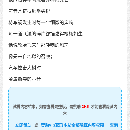
声音亢奋得近乎尖锐
将车祸发生时每一个细微的声响、
每一道飞溅的碎片都描述得栩栩如生
他说轮胎飞来时那呼啸的风声
像是来自地狱的召唤；
汽车撞击大树时
金属撕裂的声音
试看内容结束，如需查看完整版，需赞助
5KB
才能查看隐藏内
容
立即赞助
赞助vip获取本站全部隐藏内容权限
查询
或