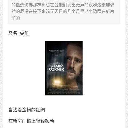
的血迹仿佛那棵树也在替他们发出无声的哀嚎这绝非偶
然的厄运在接下来暗无天日的几个月里这个隐匿在新房
前的
又名
:
尖角
当沾着金粉的红绸
在新房门楣上轻轻颤动