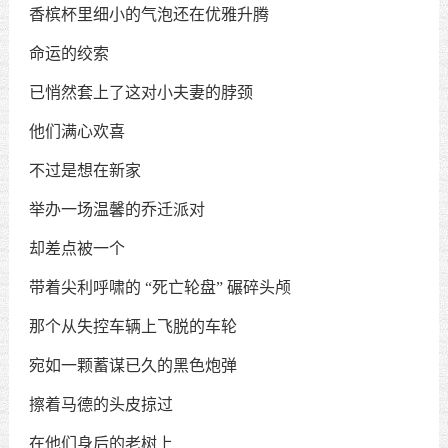
香槟杯里细小的气泡还在优雅升腾
命运的绞索
已悄然套上了这对小夫妻的脖颈
他们满心欢喜
不过是想在新家
举办一场温馨的乔迁派对
却差点被一个
带着尖利呼啸的
“
死亡轮盘
”
碾碎头颅
那个从失控车辆上飞脱的车轮
宛如一颗蓄谋已久的黑色炮弹
擦着马德的头皮掠过
在他们身后的老树上