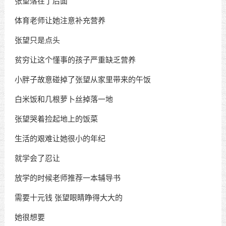
张望落在了后面
体育老师让她注意补充营养
张望只是点头
贫穷让这个懂事的孩子严重缺乏营养
小胖子故意碰掉了张望从家里带来的午饭
白米饭和几根萝卜丝掉落一地
张望哭着捡起地上的饭菜
生活的艰难让她很小的年纪
就学会了忍让
放学的时候老师推荐一本辅导书
需要十元钱 张望眼睛睁得大大的
她很想要