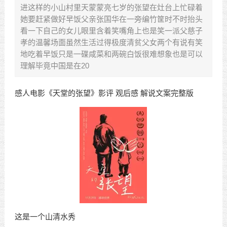
进这样的小山村里天蒙蒙亮七岁的张望在灶台上忙碌着
她要赶紧做好早饭父亲张国华在一旁编竹筐时不时抬头
看一下自己的女儿眼里含着笑嘴角上也是笑一派父慈子
孝的温馨场面虽然生活过得极度清贫父女两个有说有笑
地吃着早饭只是一碟咸菜和两碗白饭很难想象也是可以
理解毕竟中国是在20
感人电影《天堂的张望》影评 观后感 解说文案完整版
这是一个山清水秀