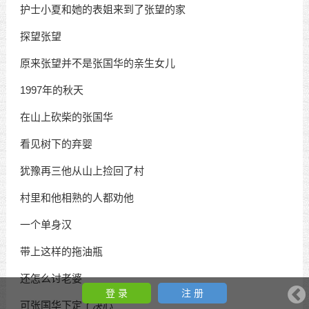
护士小夏和她的表姐来到了张望的家
探望张望
原来张望并不是张国华的亲生女儿
1997年的秋天
在山上砍柴的张国华
看见树下的弃婴
犹豫再三他从山上捡回了村
村里和他相熟的人都劝他
一个单身汉
带上这样的拖油瓶
还怎么讨老婆
登 录
注 册
可张国华下定了决心