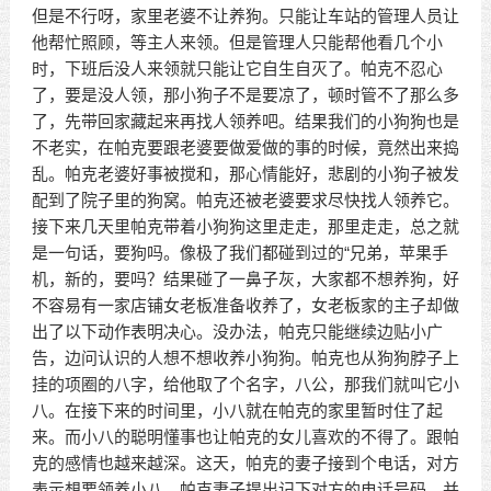
但是不行呀，家里老婆不让养狗。只能让车站的管理人员让
他帮忙照顾，等主人来领。但是管理人只能帮他看几个小
时，下班后没人来领就只能让它自生自灭了。帕克不忍心
了，要是没人领，那小狗子不是要凉了，顿时管不了那么多
了，先带回家藏起来再找人领养吧。结果我们的小狗狗也是
不老实，在帕克要跟老婆要做爱做的事的时候，竟然出来捣
乱。帕克老婆好事被搅和，那心情能好，悲剧的小狗子被发
配到了院子里的狗窝。帕克还被老婆要求尽快找人领养它。
接下来几天里帕克带着小狗狗这里走走，那里走走，总之就
是一句话，要狗吗。像极了我们都碰到过的“兄弟，苹果手
机，新的，要吗？结果碰了一鼻子灰，大家都不想养狗，好
不容易有一家店铺女老板准备收养了，女老板家的主子却做
出了以下动作表明决心。没办法，帕克只能继续边贴小广
告，边问认识的人想不想收养小狗狗。帕克也从狗狗脖子上
挂的项圈的八字，给他取了个名字，八公，那我们就叫它小
八。在接下来的时间里，小八就在帕克的家里暂时住了起
来。而小八的聪明懂事也让帕克的女儿喜欢的不得了。跟帕
克的感情也越来越深。这天，帕克的妻子接到个电话，对方
表示想要领养小八，帕克妻子提出记下对方的电话号码，并