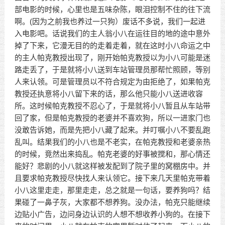
部电影的时候，心里也是五味杂陈，眼泪控制不住的往下流
啊。(因为之前我也养过一只狗）废话不多说，我们一起进
入电影吧。话说我们的主人翁小八在运往目的地的途中意外
掉了下来，它漫无目的的走着走着，就在这时小八命运之中
的主人帕克教授出现了，刚开始帕克教授以为小八可能是迷
路走丢了，于是就将小八送到车站管理员那帮忙照顾，等别
人来认领。可是管理员以不符合规定为由拒绝了，如果帕克
教授还执意将小八留下来的话，那么他只能小八送进收容
所。这时候帕克教授不忍心了，于是就将小八暂且从车站带
回了家，但是帕克教授的老婆并不喜欢狗，所以一进家门也
没敢告诉她，而是先把小八藏了起来。并叮嘱小八不要乱跑
乱叫。结果我们的小八也是不老实，在帕克教授和老婆亲热
的时候，竟然出来捣乱。帕克老婆的好事被搅和，那心情还
能好？悲剧的小八就这样被发配到了院子里的窝棚房中。并
且要求帕克教授尽快找人来认领它。接下来几天里帕克带着
小八这里走走，那里走走，总之就是一句话，要养狗吗？结
果碰了一鼻子灰，大家都不想养狗。没办法，帕克只能继续
边贴小广告，边问身边认识的人想不想收养小狗的。在接下