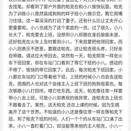
去找笔。却看到了窗户外面的帕克在和小八愉快玩耍。帕克
为了训练小八竟然装成狗狗的样子给小八做示范，教它用嘴
刁住球。这一幕深深的打动了妻子。还有什么比让丈夫开心
更重要呢。小八也成为了这个家庭的一员。过了很久，小八
长大了，帕克要去上班，没想到小八却跟在身后偷偷未遂，
还好帕克在火车上及时看到小八，下来就要把他领回家，而
小八则表示不愿意，要跟这帕克，这让帕克很头疼，只好亲
自带路，请这位大爷回去。突然有一天，帕克照常一样坐火
车下班回家，却在车站门口看到了等它下班的小八。感动的
不得了，愉快的带它回家了。此后，每次帕克下班回家，小
八都在车站的门口等着他下班，上班的时候小八也会去送帕
克，周围的人也对这个会接主人上班下班的狗狗很喜欢。每
次够跟小八打招呼。喂它吃东西。这天，帕克像往常一样要
带小八去上班，可是小八却表现的很异常，连帕克去上班也
不跟着去了。果然，这天帕克 还在上课的时候，因为生病
离开了这个世界。不知道的小八还是像往常一样去等帕克下
班，到了帕克下班的时间，人们一个个的从车站门口涌了出
来，小八一直盯着门口，却没能等来他的主人帕克，小八一