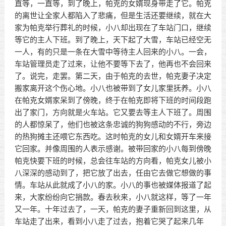
直等，一直等，到了晚上，帕克的女婿现身带走了它。帕克
的离世让全家人都陷入了悲痛，但是生活还要继续，就在大
家为帕克举行葬礼的时候，小八却出现在了车站门口，继续
等它的主人下班。到了晚上，天下起了大雪，车站已经空无
一人，有的只是一条在大雪中等待主人回来的小八。一会，
车站管理员走了过来，让他不要等下去了，他再也不会回来
了。说完，走罢。第二天，由于帕克的去世，帕克妻子决定
搬家离开这个伤心地。小八也被带到了女儿家里抚养。小八
在帕克女婿家呆到了傍晚，终于在帕克即将下班的时间段跑
出了家门，方向就是火车站。它又要去等主人下班了。周围
的人都惊呆了，他们也被这条忠诚的狗狗感动的不行，旁边
的热狗摊主还喂它东西吃。这时帕克的女儿和女婿开车来接
它回家。并像周围的人表示感谢。被带回家的小八每到傍晚
帕克快要下班的时候，总会往车站的方向看，帕克女儿被小
八深深的感动到了，把它放了出去，任由它去做它想做的事
情。车站从此就成了小八的家。小八的事也被媒体报道了起
来，大家纷纷向它捐款。春去秋来，小八就这样，等了一年
又一年。十年过去了，一天，帕克的妻子重新回到这里，从
车站走了出来，看到小八走了过去，抱着它哭了起来几年