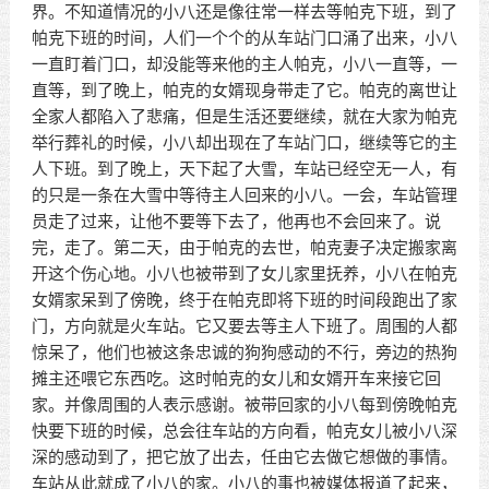
界。不知道情况的小八还是像往常一样去等帕克下班，到了
帕克下班的时间，人们一个个的从车站门口涌了出来，小八
一直盯着门口，却没能等来他的主人帕克，小八一直等，一
直等，到了晚上，帕克的女婿现身带走了它。帕克的离世让
全家人都陷入了悲痛，但是生活还要继续，就在大家为帕克
举行葬礼的时候，小八却出现在了车站门口，继续等它的主
人下班。到了晚上，天下起了大雪，车站已经空无一人，有
的只是一条在大雪中等待主人回来的小八。一会，车站管理
员走了过来，让他不要等下去了，他再也不会回来了。说
完，走了。第二天，由于帕克的去世，帕克妻子决定搬家离
开这个伤心地。小八也被带到了女儿家里抚养，小八在帕克
女婿家呆到了傍晚，终于在帕克即将下班的时间段跑出了家
门，方向就是火车站。它又要去等主人下班了。周围的人都
惊呆了，他们也被这条忠诚的狗狗感动的不行，旁边的热狗
摊主还喂它东西吃。这时帕克的女儿和女婿开车来接它回
家。并像周围的人表示感谢。被带回家的小八每到傍晚帕克
快要下班的时候，总会往车站的方向看，帕克女儿被小八深
深的感动到了，把它放了出去，任由它去做它想做的事情。
车站从此就成了小八的家。小八的事也被媒体报道了起来，