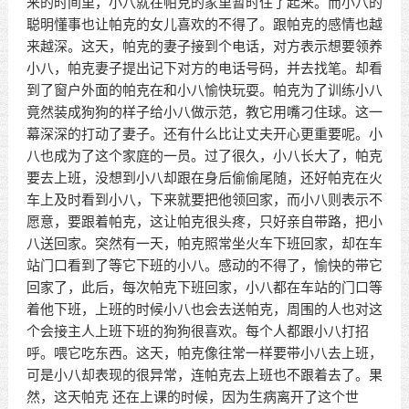
来的时间里，小八就在帕克的家里暂时住了起来。而小八的
聪明懂事也让帕克的女儿喜欢的不得了。跟帕克的感情也越
来越深。这天，帕克的妻子接到个电话，对方表示想要领养
小八，帕克妻子提出记下对方的电话号码，并去找笔。却看
到了窗户外面的帕克在和小八愉快玩耍。帕克为了训练小八
竟然装成狗狗的样子给小八做示范，教它用嘴刁住球。这一
幕深深的打动了妻子。还有什么比让丈夫开心更重要呢。小
八也成为了这个家庭的一员。过了很久，小八长大了，帕克
要去上班，没想到小八却跟在身后偷偷尾随，还好帕克在火
车上及时看到小八，下来就要把他领回家，而小八则表示不
愿意，要跟着帕克，这让帕克很头疼，只好亲自带路，把小
八送回家。突然有一天，帕克照常坐火车下班回家，却在车
站门口看到了等它下班的小八。感动的不得了，愉快的带它
回家了，此后，每次帕克下班回家，小八都在车站的门口等
着他下班，上班的时候小八也会去送帕克，周围的人也对这
个会接主人上班下班的狗狗很喜欢。每个人都跟小八打招
呼。喂它吃东西。这天，帕克像往常一样要带小八去上班，
可是小八却表现的很异常，连帕克去上班也不跟着去了。果
然，这天帕克 还在上课的时候，因为生病离开了这个世