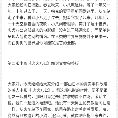
大家纷纷向它捐款。春去秋来，小八就这样，等了一年又一
年。十年过去了，一天，帕克的妻子重新回到这里，从车站
走了出来，看到小八走了过去，抱着它哭了起来。几年后，
一个天空飘着雪的夜晚，小八闭着眼睛，离开了这个世界。
忠犬八公这部感人的电影呢，没有过于强调悲伤，而是单纯
呈现人与狗之间的情谊。在人类的世界里狗狗并不是唯一，
而在狗狗的世界里你可能就是它的全部。
第二版电影《忠犬八公》解说文案完整版
大家好，今天继续给大家介绍 一部由日本的真实事件改编
的感人电影《 忠犬八公》。看这部电影的时候，要不是跟
朋友一起看的，那眼泪肯定是哈拉啦的停不住呀。废话少
说，我们一起进入电影吧。话说有一天男主帕克教授向往常
一样，从火车站下车回家，结果在路上走着走着发现，咦，
竟然有只被遗弃的小狗，还挺可爱，就像吧它抱回家去养，