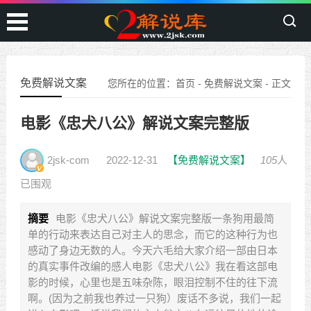
免费解说文案
您所在的位置：
首页
-
免费解说文案
- 正文
电影《忠犬八公》解说文案完整版
2jsk-com
2022-12-31
【免费解说文案】
105
人
已围观
摘要
电影《忠犬八公》解说文案完整版一条狗用最简
单的行动来表达自己对主人的思念，而它的这种行为也
感动了身边无数的人。今天六毛给大家介绍一部由日本
的真实事件改编的感人电影《忠犬八公》我在看这部电
影的时候，心里也是五味杂陈，眼泪控制不住的往下流
啊。(因为之前我也养过一只狗）废话不多说，我们一起