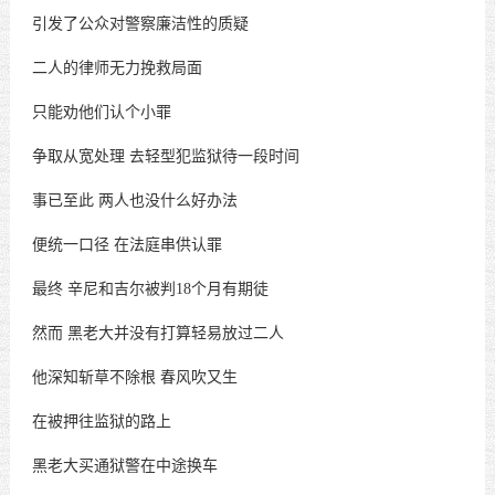
引发了公众对警察廉洁性的质疑
二人的律师无力挽救局面
只能劝他们认个小罪
争取从宽处理
去轻型犯监狱待一段时间
事已至此
两人也没什么好办法
便统一口径
在法庭串供认罪
最终
辛尼和吉尔被判
18个月有期徒
然而
黑老大并没有打算轻易放过二人
他深知斩草不除根
春风吹又生
在被押往监狱的路上
黑老大买通狱警在中途换车