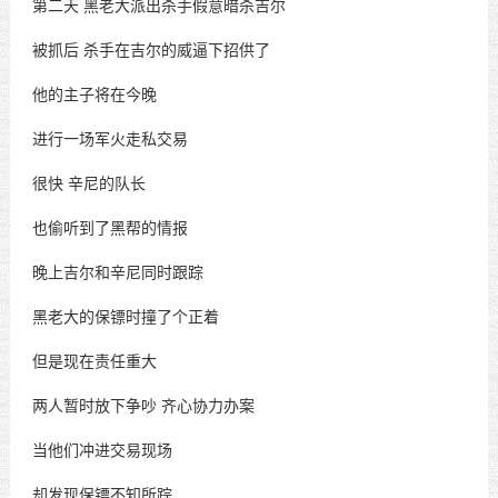
第二天
黑老大派出杀手假意暗杀吉尔
被抓后
杀手在吉尔的威逼下招供了
他的主子将在今晚
进行一场军火走私交易
很快
辛尼的队长
也偷听到了黑帮的情报
晚上吉尔和辛尼同时跟踪
黑老大的保镖时撞了个正着
但是现在责任重大
两人暂时放下争吵
齐心协力办案
当他们冲进交易现场
却发现保镖不知所踪