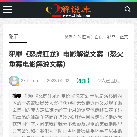
犯罪
您所在的位置：
首页
-
犯罪
- 正文
犯罪《怒虎狂龙》电影解说文案（怒火
重案电影解说文案）
2jsk-com
2023-01-03
【犯罪】
47
人已围观
摘要
犯罪《怒虎狂龙》电影解说文案 辛尼是洛杉矶西
区的一名警察屡破大案抓获罪犯无数最近他又发现了贩
毒集团的庞大走私链历经三个月的调查他最终锁定了运
输毒品的油罐车然而在追逐的过程中目标跑出了他的管
辖范围但辛尼问来我行我素不会顾及规矩的束缚他眼里
只有破案和抓罪犯为了防止当地警察插手坏事辛尼果断