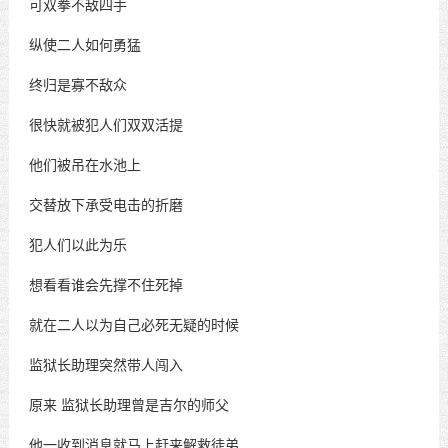
可双拳不敌四手
纵使二人如何勇猛
终归是寡不敌众
很快就被犯人们双双活提
他们被吊在水池上
交替放下承受电击的折磨
犯人们以此为乐
想看看谁会先撑不住死掉
就在二人以为自己必死无疑的时候
监狱长助理突然带人闯入
原来
监狱长助理曾是吉尔的师父
他一收到消息就马上赶来解救徒弟