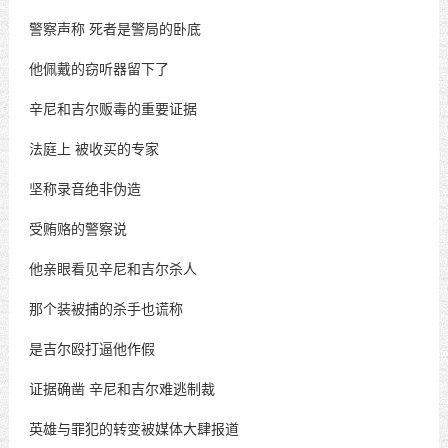
警察声称
死者是警局的卧底
他佩戴的窃听器留下了
辛尼和吉尔贩毒的重要证据
法庭上
被收买的专家
坚称录音绝非伪造
受贿赂的警察说
他亲眼看见辛尼和吉尔杀人
那个装被捕的杀手也谎称
是吉尔殴打逼他作假
证据确凿
辛尼和吉尔难逃制裁
英雄与罪犯的转变被媒体大肆报道