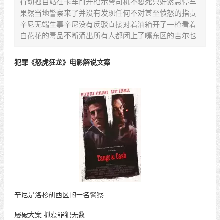
行动独自站在卡车前开枪示警司机不想死只好紧急停车
果然当地警察来了并没有发现任何不对甚至愤怒的指责
辛尼无端生事辛尼没有反驳直接对着油箱开了一枪看着
白花花的毒品不断涌出所有人都闭上了嘴东区的吉尔也
犯罪《怒虎狂龙》电影解说文案
辛尼是洛杉矶西区的一名警察
屡破大案
抓获罪犯无数