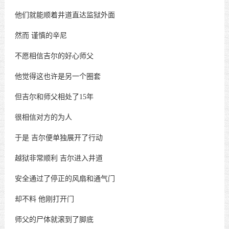
他们就能顺着井道直达监狱外面
然而
谨慎的辛尼
不愿相信吉尔的好心师父
他觉得这也许是另一个圈套
但吉尔和师父相处了
15年
很相信对方的为人
于是
吉尔便单独展开了行动
越狱非常顺利
吉尔进入井道
安全通过了停正的风扇和通气门
却不料
他刚打开门
师父的尸体就滚到了脚底